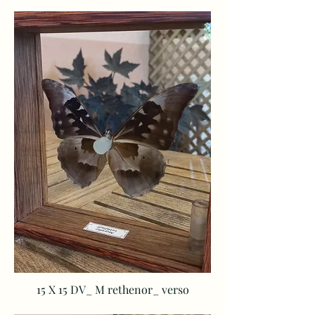
15 X 15 DV_ M
rethenor_ verso